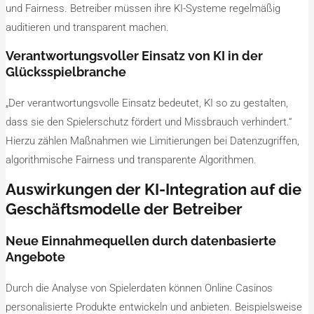
und Fairness. Betreiber müssen ihre KI-Systeme regelmäßig
auditieren und transparent machen.
Verantwortungsvoller Einsatz von KI in der
Glücksspielbranche
„Der verantwortungsvolle Einsatz bedeutet, KI so zu gestalten,
dass sie den Spielerschutz fördert und Missbrauch verhindert.“
Hierzu zählen Maßnahmen wie Limitierungen bei Datenzugriffen,
algorithmische Fairness und transparente Algorithmen.
Auswirkungen der KI-Integration auf die
Geschäftsmodelle der Betreiber
Neue Einnahmequellen durch datenbasierte
Angebote
Durch die Analyse von Spielerdaten können Online Casinos
personalisierte Produkte entwickeln und anbieten. Beispielsweise