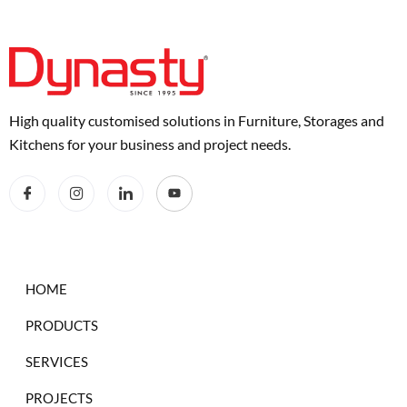
High quality customised solutions in Furniture, Storages and
Kitchens for your business and project needs.
HOME
PRODUCTS
SERVICES
PROJECTS