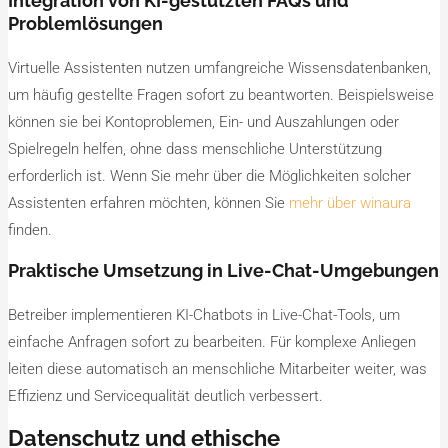
Integration von KI-gestützten FAQs und
Problemlösungen
Virtuelle Assistenten nutzen umfangreiche Wissensdatenbanken,
um häufig gestellte Fragen sofort zu beantworten. Beispielsweise
können sie bei Kontoproblemen, Ein- und Auszahlungen oder
Spielregeln helfen, ohne dass menschliche Unterstützung
erforderlich ist. Wenn Sie mehr über die Möglichkeiten solcher
Assistenten erfahren möchten, können Sie
mehr über winaura
finden.
Praktische Umsetzung in Live-Chat-Umgebungen
Betreiber implementieren KI-Chatbots in Live-Chat-Tools, um
einfache Anfragen sofort zu bearbeiten. Für komplexe Anliegen
leiten diese automatisch an menschliche Mitarbeiter weiter, was
Effizienz und Servicequalität deutlich verbessert.
Datenschutz und ethische