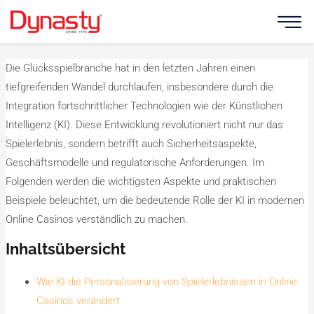
Skip
to
content
Die Glücksspielbranche hat in den letzten Jahren einen
tiefgreifenden Wandel durchlaufen, insbesondere durch die
Integration fortschrittlicher Technologien wie der Künstlichen
Intelligenz (KI). Diese Entwicklung revolutioniert nicht nur das
Spielerlebnis, sondern betrifft auch Sicherheitsaspekte,
Geschäftsmodelle und regulatorische Anforderungen. Im
Folgenden werden die wichtigsten Aspekte und praktischen
Beispiele beleuchtet, um die bedeutende Rolle der KI in modernen
Online Casinos verständlich zu machen.
Inhaltsübersicht
Wie KI die Personalisierung von Spielerlebnissen in Online
Casinos verändert