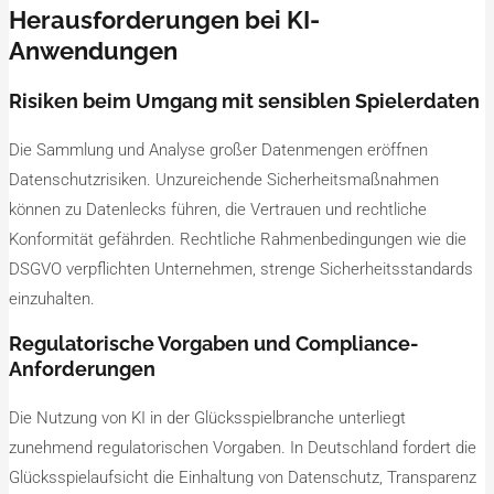
Herausforderungen bei KI-
Anwendungen
Risiken beim Umgang mit sensiblen Spielerdaten
Die Sammlung und Analyse großer Datenmengen eröffnen
Datenschutzrisiken. Unzureichende Sicherheitsmaßnahmen
können zu Datenlecks führen, die Vertrauen und rechtliche
Konformität gefährden. Rechtliche Rahmenbedingungen wie die
DSGVO verpflichten Unternehmen, strenge Sicherheitsstandards
einzuhalten.
Regulatorische Vorgaben und Compliance-
Anforderungen
Die Nutzung von KI in der Glücksspielbranche unterliegt
zunehmend regulatorischen Vorgaben. In Deutschland fordert die
Glücksspielaufsicht die Einhaltung von Datenschutz, Transparenz