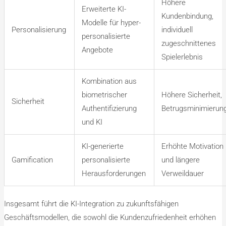
Höhere
Erweiterte KI-
Kundenbindung,
Modelle für hyper-
Personalisierung
individuell
personalisierte
zugeschnittenes
Angebote
Spielerlebnis
Kombination aus
biometrischer
Höhere Sicherheit,
Sicherheit
Authentifizierung
Betrugsminimierun
und KI
KI-generierte
Erhöhte Motivation
Gamification
personalisierte
und längere
Herausforderungen
Verweildauer
Insgesamt führt die KI-Integration zu zukunftsfähigen
Geschäftsmodellen, die sowohl die Kundenzufriedenheit erhöhen