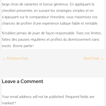
large choix de variantes et bonus généreux. En appliquant la
checklist présentée, en suivant les stratégies simples et en
s’appuyant sur le comparateur Hreonline, vous maximisez vos
chances de profiter d’une expérience ludique fiable et rentable.
N’oubliez jamais de jouer de façon responsable : fixez vos limites,
faites des pauses régulières et profitez du divertissement sans
excès. Bonne partie !
←
Previous Post
Next Post
→
Leave a Comment
Your email address will not be published.
Required fields are
marked
*