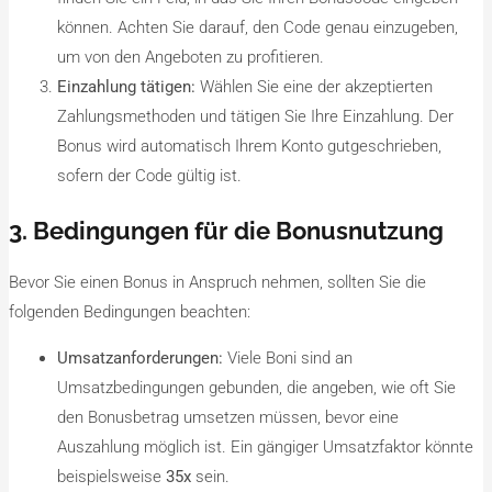
können. Achten Sie darauf, den Code genau einzugeben,
um von den Angeboten zu profitieren.
Einzahlung tätigen:
Wählen Sie eine der akzeptierten
Zahlungsmethoden und tätigen Sie Ihre Einzahlung. Der
Bonus wird automatisch Ihrem Konto gutgeschrieben,
sofern der Code gültig ist.
3. Bedingungen für die Bonusnutzung
Bevor Sie einen Bonus in Anspruch nehmen, sollten Sie die
folgenden Bedingungen beachten:
Umsatzanforderungen:
Viele Boni sind an
Umsatzbedingungen gebunden, die angeben, wie oft Sie
den Bonusbetrag umsetzen müssen, bevor eine
Auszahlung möglich ist. Ein gängiger Umsatzfaktor könnte
beispielsweise
35x
sein.