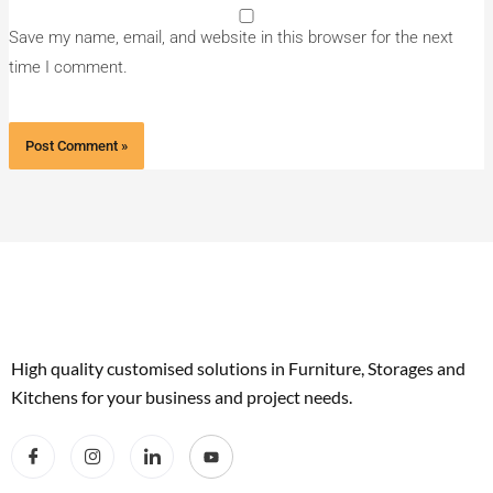
Save my name, email, and website in this browser for the next
time I comment.
High quality customised solutions in Furniture, Storages and
Kitchens for your business and project needs.