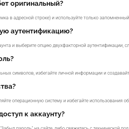
хбет оригинальный?
мка в адресной строке) и используйте только запомненный
ную аутентификацию?
аунта и выберите опцию двухфакторной аутентификации, сл
оль?
ьных символов, избегайте личной информации и создавайт
ства?
ляйте операционную систему и избегайте использования об
 доступ к аккаунту?
“Забыл пароль” на сайте, либо свяжитесь с технической по